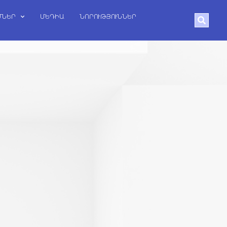
ՄՆԵՐ
ՄԵԴԻԱ
ՆՈՐՈՒԹՅՈՒՆՆԵՐ
Search