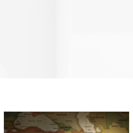
Page
Page