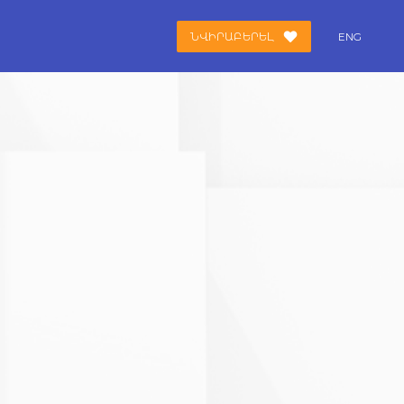
ՆՎԻՐԱԲԵՐԵԼ
ENG