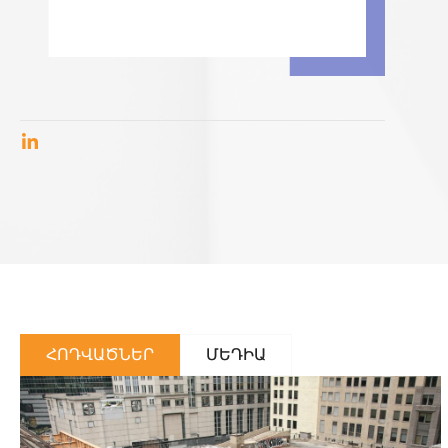
ՀՈԴՎԱԾՆԵՐ
ՄԵԴԻԱ