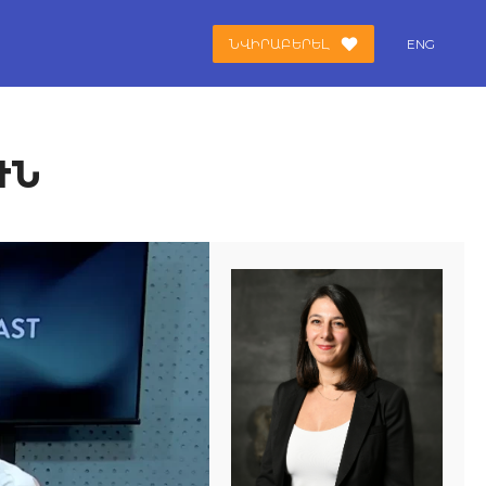
ՆՎԻՐԱԲԵՐԵԼ
ENG
ՒՆ