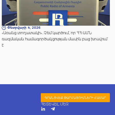
Փետրվարի 4, 2026
«Առանց տողատակի». Չեմ կարծում, որ ՀՀ-ԱՄՆ
ռազմական համագործակցության մասին բաց խոսվում
է
ԳՐԱՆՑՎԵՔ ԹԱՐՄԱՑՈՒՄՆԵՐԻ ՀԱՄԱՐ
ՀԵՏԵՎԵԼ ՄԵԶ
T
e