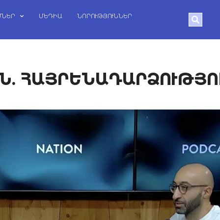
ՄՆԵՐ
ՄԵԴԻԱ
ՆՈՐՈՒԹՅՈՒՆՆԵՐ
Search
Ն. ՀԱՅՐԵՆԱԴԱՐՁՈՒԹՅՈ