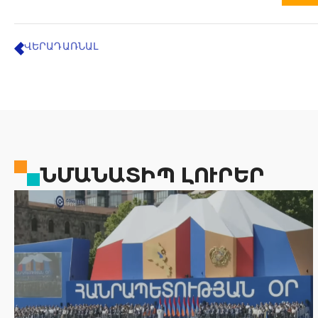
ՎԵՐԱԴԱՌՆԱԼ
ՆՄԱՆԱՏԻՊ ԼՈՒՐԵՐ