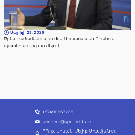
Ապրիլի 23, 2026
Երկարաժամկետ առումով Ռուսաստանն Իրանում
պատերազմից տուժելու է
+37498663226
connect@apri.institute
ՀՀ, ք․ Երևան, Մելիք Ադամյան փ․