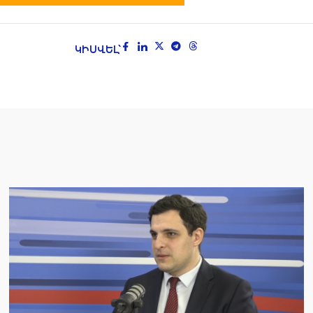
ԿԻՍՎԵԼ՝