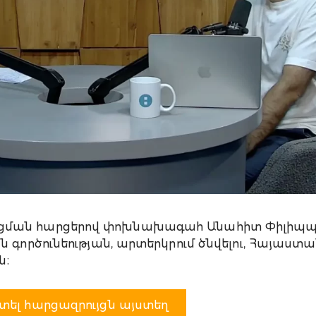
ացման հարցերով փոխնախագահ Անահիտ Փիլիպպո
ն գործունեության, արտերկրում ծնվելու, Հայաստ
ն։
տել հարցազրույցն այստեղ