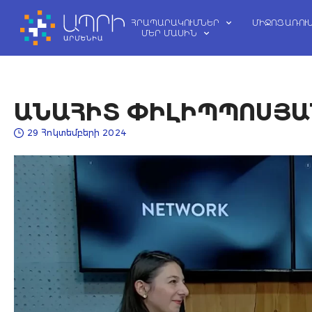
Skip
to
ՀՐԱՊԱՐԱԿՈՒՄՆԵՐ
ՄԻՋՈՑԱՌՈՒ
ՄԵՐ ՄԱՍԻՆ
content
ԱՆԱՀԻՏ ՓԻԼԻՊՊՈՍՅԱ
29 Հոկտեմբերի 2024