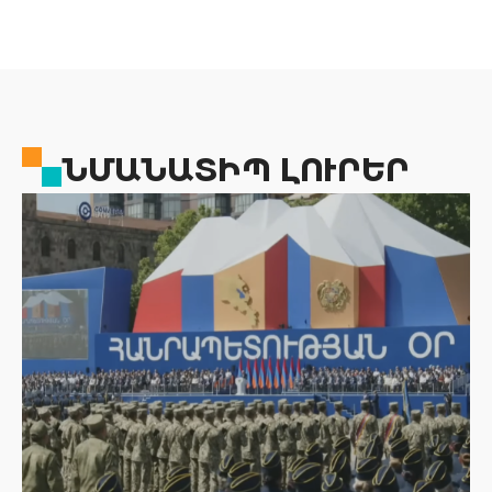
ՆՄԱՆԱՏԻՊ ԼՈՒՐԵՐ