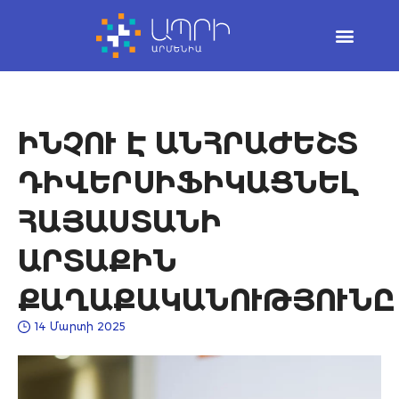
Skip
to
content
ԻՆՉՈՒ Է ԱՆՀՐԱԺԵՇՏ
ԴԻՎԵՐՍԻՖԻԿԱՑՆԵԼ
ՀԱՅԱՍՏԱՆԻ
ԱՐՏԱՔԻՆ
ՔԱՂԱՔԱԿԱՆՈՒԹՅՈՒՆԸ
14 Մարտի 2025