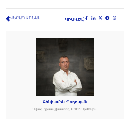
ՎԵՐԱԴԱՌՆԱԼ
ԿԻՍՎԵԼ՝
Բենիամին Պողոսյան
Ավագ գիտաշխատող, ԱՊՐԻ Արմենիա