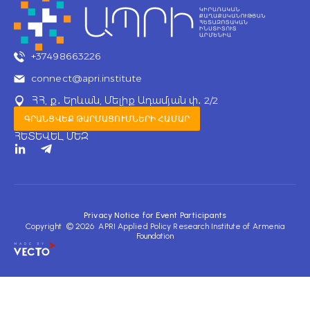
+37498663226
connect@apri.institute
ՀՀ, ք․ Երևան, Մելիք Ադամյան փ․ 2/2
ԳՐԱՆՑՎԵՔ ԹԱՐՄԱՑՈՒՄՆԵՐԻ ՀԱՄԱՐ
ՀԵՏԵՎԵԼ ՄԵԶ
T
e
l
e
g
r
Privacy Notice for Event Participants
a
Copyright © 2026 APRI Applied Policy Research Institute of Armenia
m
Foundation
-
p
l
a
n