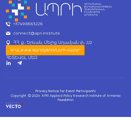
+37498663226
connect@apri.institute
ՀՀ, ք․ Երևան, Մելիք Ադամյան փ․ 2/2
ԳՐԱՆՑՎԵՔ ԹԱՐՄԱՑՈՒՄՆԵՐԻ ՀԱՄԱՐ
ՀԵՏԵՎԵԼ ՄԵԶ
T
e
l
e
g
r
Privacy Notice for Event Participants
a
Copyright © 2026 APRI Applied Policy Research Institute of Armenia
m
Foundation
-
p
l
a
n