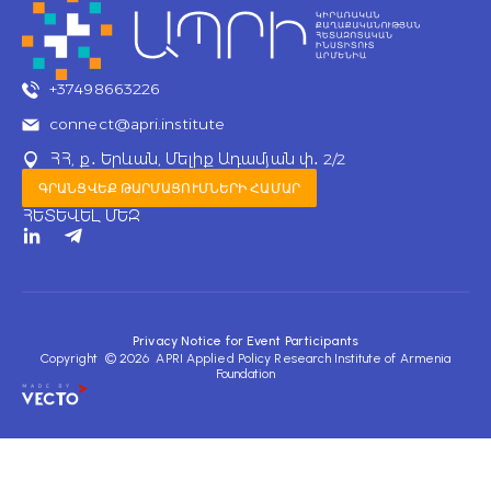
+37498663226
connect@apri.institute
ՀՀ, ք․ Երևան, Մելիք Ադամյան փ․ 2/2
ԳՐԱՆՑՎԵՔ ԹԱՐՄԱՑՈՒՄՆԵՐԻ ՀԱՄԱՐ
ՀԵՏԵՎԵԼ ՄԵԶ
T
e
l
e
g
r
Privacy Notice for Event Participants
a
Copyright © 2026 APRI Applied Policy Research Institute of Armenia
m
Foundation
-
p
l
a
n