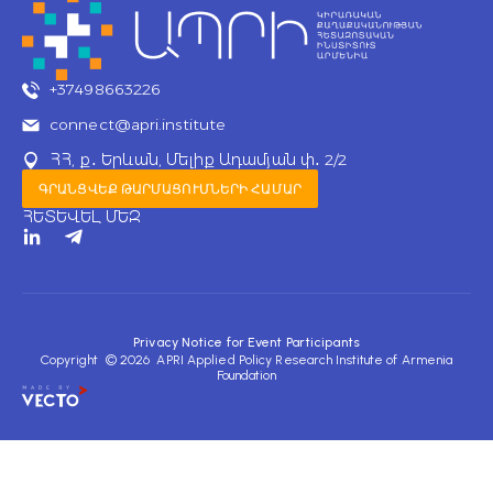
+37498663226
connect@apri.institute
ՀՀ, ք․ Երևան, Մելիք Ադամյան փ․ 2/2
ԳՐԱՆՑՎԵՔ ԹԱՐՄԱՑՈՒՄՆԵՐԻ ՀԱՄԱՐ
ՀԵՏԵՎԵԼ ՄԵԶ
T
e
l
e
g
r
Privacy Notice for Event Participants
a
Copyright © 2026 APRI Applied Policy Research Institute of Armenia
m
Foundation
-
p
l
a
n