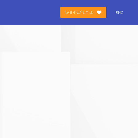
ՆՎԻՐԱԲԵՐԵԼ
ENG