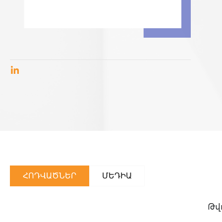
ՀՈԴՎԱԾՆԵՐ
ՄԵԴԻԱ
Թվո