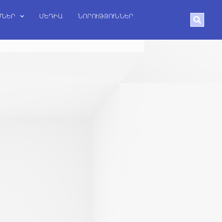
ՄՆԵՐ
ՄԵԴԻԱ
ՆՈՐՈՒԹՅՈՒՆՆԵՐ
Search