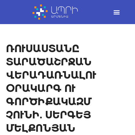
Skip
to
content
ՌՈՒՍԱՍՏԱՆԸ
ՏԱՐԱԾԱՇՐՋԱՆ
ՎԵՐԱԴԱՌՆԱԼՈՒ
ՕՐԱԿԱՐԳ ՈՒ
ԳՈՐԾԻՔԱԿԱԶՄ
ՉՈՒՆԻ. ՍԵՐԳԵՅ
ՄԵԼՔՈՆՅԱՆ