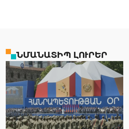
ՆՄԱՆԱՏԻՊ ԼՈՒՐԵՐ