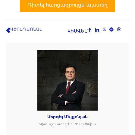
Դիտել հարցազրույցն այստեղ
ՎԵՐԱԴԱՌՆԱԼ
ԿԻՍՎԵԼ՝
Սերգեյ Մելքոնյան
Գիտաշխատող, ԱՊՐԻ Արմենիա