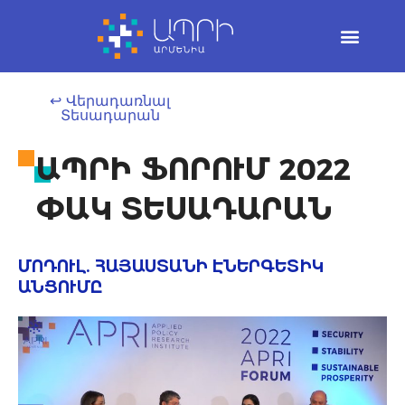
Skip
to
content
↩ Վերադառնալ
Տեսադարան
ԱՊՐԻ ՖՈՐՈՒՄ 2022
ՓԱԿ ՏԵՍԱԴԱՐԱՆ
ՄՈԴՈՒԼ. ՀԱՅԱՍՏԱՆԻ ԷՆԵՐԳԵՏԻԿ
ԱՆՑՈՒՄԸ