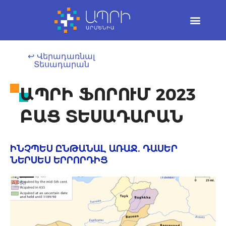
Skip
to
content
↩ Վերադառնալ
Տեսադարան
ԱՊՐԻ ՖՈՐՈՒՄ 2023
ԲԱՑ ՏԵՍԱԴԱՐԱՆ
ԻՆՉՊԵՍ ԸՆԹԱՆԱԼ ԱՌԱՋ. ԴԱՍԵՐ
ՆԵՐՍԵՍ ԵՐՐՈՐԴԻՑ​