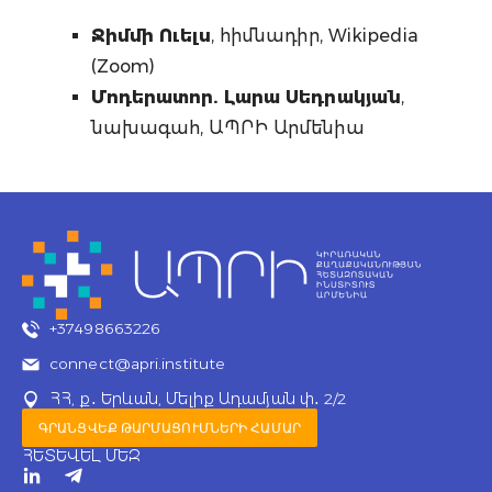
Ջիմմի Ուելս
, հիմնադիր, Wikipedia
(Zoom)
Մոդերատոր. Լարա Սեդրակյան
,
նախագահ, ԱՊՐԻ Արմենիա
+37498663226
connect@apri.institute
ՀՀ, ք․ Երևան, Մելիք Ադամյան փ․ 2/2
ԳՐԱՆՑՎԵՔ ԹԱՐՄԱՑՈՒՄՆԵՐԻ ՀԱՄԱՐ
ՀԵՏԵՎԵԼ ՄԵԶ
T