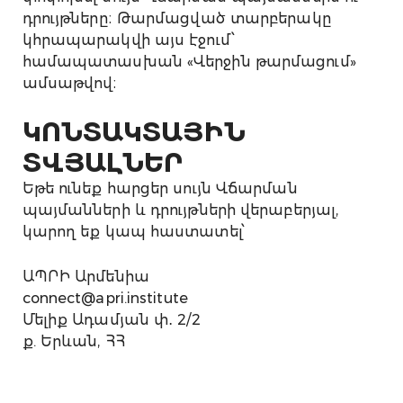
դրույթները։ Թարմացված տարբերակը
կհրապարակվի այս էջում՝
համապատասխան «Վերջին թարմացում»
ամսաթվով։
ԿՈՆՏԱԿՏԱՅԻՆ
ՏՎՅԱԼՆԵՐ
Եթե ունեք հարցեր սույն Վճարման
պայմանների և դրույթների վերաբերյալ,
կարող եք կապ հաստատել՝
ԱՊՐԻ Արմենիա
connect@apri.institute
Մելիք Ադամյան փ․ 2/2
ք. Երևան, ՀՀ