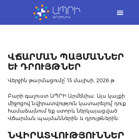
Skip
to
content
ՎՃԱՐՄԱՆ ՊԱՅՄԱՆՆԵՐ
ԵՒ ԴՐՈՒՅԹՆԵՐ
Վերջին թարմացումը՝ 13 մայիսի, 2026 թ.
Բարի գալուստ ԱՊՐԻ Արմենիա։ Այս կայքի
միջոցով նվիրատվություն կատարելով՝ դուք
համաձայնում եք ստորև ներկայացված
Վճարման պայմաններին և դրույթներին։
ՆՎԻՐԱՏՎՈՒԹՅՈՒՆՆԵՐ