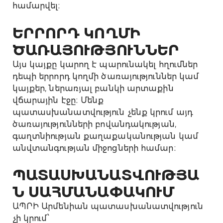
համարվել։
ԵՐՐՈՐԴ ԿՈՂՄԻ
ԾԱՌԱՅՈՒԹՅՈՒՆՆԵՐ
Այս կայքը կարող է պարունակել հղումներ
դեպի երրորդ կողմի ծառայություններ կամ
կայքեր, ներառյալ բանկի արտաքին
վճարային էջը։ Մենք
պատասխանատվություն չենք կրում այդ
ծառայությունների բովանդակության,
գաղտնիության քաղաքականության կամ
անվտանգության միջոցների համար։
ՊԱՏԱՍԽԱՆԱՏՎՈՒԹՅԱ
Ն ՍԱՀՄԱՆԱՓԱԿՈՒՄ
ԱՊՐԻ Արմենիան պատասխանատվություն
չի կրում՝