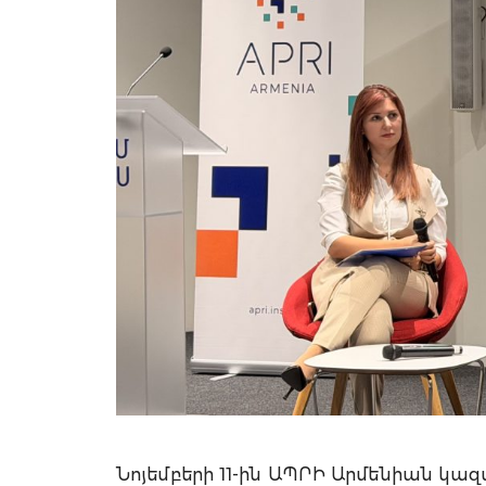
Նոյեմբերի 11-ին ԱՊՐԻ Արմենիան 