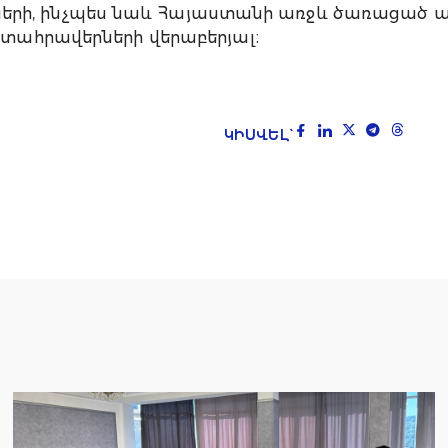
րի, ինչպես նաև Հայաստանի առջև ծառացած 
րտահրավերների վերաբերյալ։
ԿԻՍՎԵԼ`