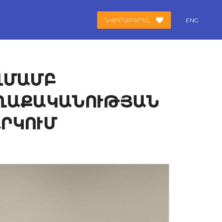
ՆՎԻՐԱԲԵՐԵԼ
ENG
ՎՄԱՄԲ
ԱՂԱՔԱԿԱՆՈՒԹՅԱՆ
ՐԿՈՒՄ