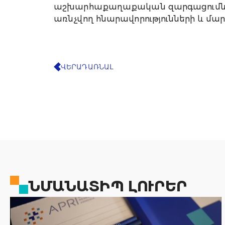
աշխարհաքաղաքական զարգացումնե
առնչվող հնարավորությունների և մա
ՎԵՐԱԴԱՌՆԱԼ
ՆՄԱՆԱՏԻՊ ԼՈՒՐԵՐ