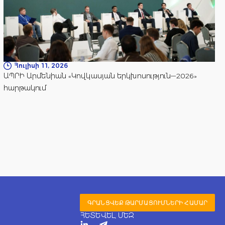
Հուլիսի 11, 2026
ԱՊՐԻ Արմենիան «Կովկասյան երկխոսություն—2026»
հարթակում
ԳՐԱՆՑՎԵՔ ԹԱՐՄԱՑՈՒՄՆԵՐԻ ՀԱՄԱՐ
ՀԵՏԵՎԵԼ ՄԵԶ
T