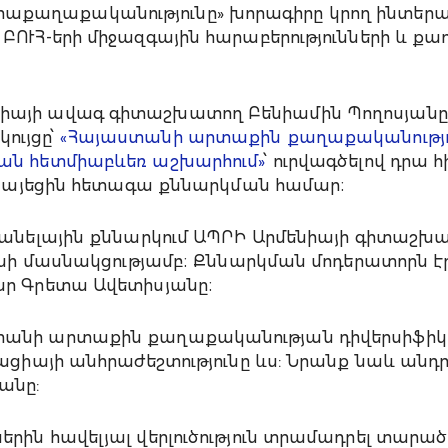
քաղաքականությունը» խորագիրը կրող ինտերակ
ՈՒՀ-երի միջազգային հարաբերությունների և քա
այի ավագ գիտաշխատող Բենիամին Պողոսյանը ն
ւյցը՝
«Հայաստանի արտաքին քաղաքականությո
ան հետմիաբևեռ աշխարհում»
՝ ուրվագծելով դրա 
ծառայեցին հետագա քննարկման համար։
պանելային քննարկում ԱՊՐԻ Արմենիայի գիտաշխա
անի մասնակցությամբ։ Քննարկման մոդերատորն է
ար Գրետա Ավետիսյանը։
անի արտաքին քաղաքականության դիվերսիֆիկացի
կացիայի անհրաժեշտությունը ևս: Նրանք նաև ան
անը:
րին հավելյալ վերլուծություն տրամադրել տարա