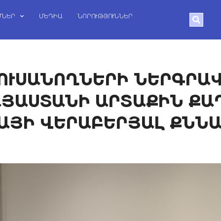
ՄՆԵՐ
ՄԵԴԻԱ
ՆՈՐՈՒԹՅՈՒՆՆԵՐ
Search
 ՈՒՍԱՆՈՂՆԵՐԻ ՆԵՐԳՐԱ
ԱՅԱՍՏԱՆԻ ԱՐՏԱՔԻՆ Ք
ԱՅԻ ՎԵՐԱԲԵՐՅԱԼ ՔՆՆԱ