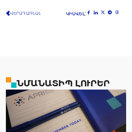
ՎԵՐԱԴԱՌՆԱԼ
ԿԻՍՎԵԼ`
ՆՄԱՆԱՏԻՊ ԼՈՒՐԵՐ