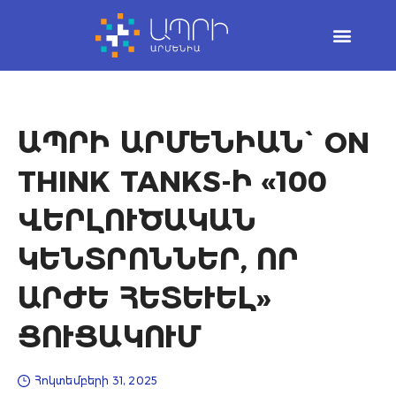
Skip
to
content
ԱՊՐԻ ԱՐՄԵՆԻԱՆ` ON
THINK TANKS-Ի «100
ՎԵՐԼՈՒԾԱԿԱՆ
ԿԵՆՏՐՈՆՆԵՐ, ՈՐ
ԱՐԺԵ ՀԵՏԵՒԵԼ» Ց
ՈՒՑԱԿՈՒՄ
Հոկտեմբերի 31, 2025