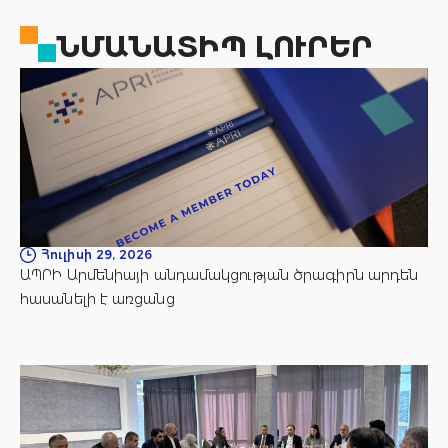
ՆՄԱՆԱՏԻՊ ԼՈՒՐԵՐ
Հուլիսի 29, 2026
ԱՊՐԻ Արմենիայի անդամակցության ծրագիրն արդեն
հասանելի է առցանց