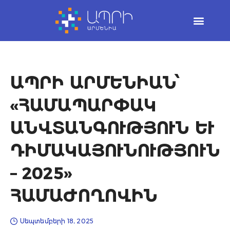
Skip
to
content
ԱՊՐԻ ԱՐՄԵՆԻԱՆ՝
«ՀԱՄԱՊԱՐՓԱԿ
ԱՆՎՏԱՆԳՈՒԹՅՈՒՆ ԵՒ Դ
ԻՄԱԿԱՅՈՒՆՈՒԹՅՈՒՆ –
2025» Հ
ԱՄԱԺՈՂՈՎԻՆ
Սեպտեմբերի 18, 2025