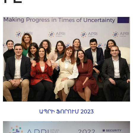
ԱՊՐԻ ՖՈՐՈՒՄ 2023