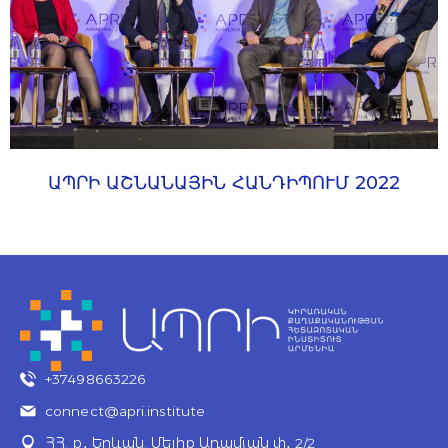
ԱՊՐԻ ԱՇՆԱՆԱՅԻՆ ՀԱՆԴԻՊՈՒՄ 2022
+37498663226
connect@apri.institute
ՀՀ, ք․ Երևան, Մելիք Ադամյան փ․ 2/2