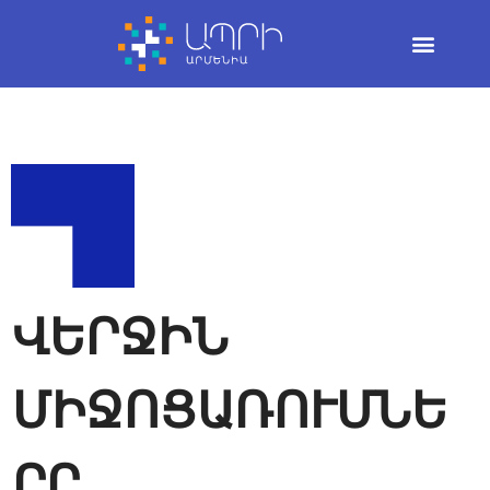
Skip
to
content
ՎԵՐՋԻՆ
ՄԻՋՈՑԱՌՈՒՄՆԵ
ՐԸ