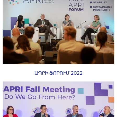
ԱՊՐԻ ՖՈՐՈՒՄ 2022