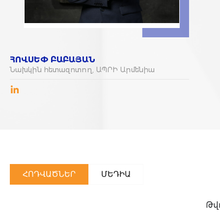
ՀՈՎՍԵՓ
ԲԱԲԱՅԱՆ
Նախկին հետազոտող, ԱՊՐԻ Արմենիա
ՀՈԴՎԱԾՆԵՐ
ՄԵԴԻԱ
Թվո