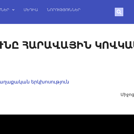
ՄՆԵՐ
ՄԵԴԻԱ
ՆՈՐՈՒԹՅՈՒՆՆԵՐ
Search
ՆԸ ՀԱՐԱՎԱՅԻՆ ԿՈՎԿԱՍՈ
աղաքական երկխոսություն
Միջո