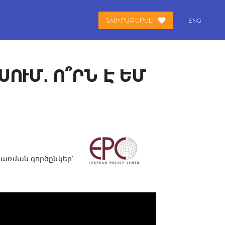
ՆՎԻՐԱԲԵՐԵԼ
ENG
ՒՄ․ Ո՞ՐՆ Է ԵՄ
ցառման գործընկեր՝