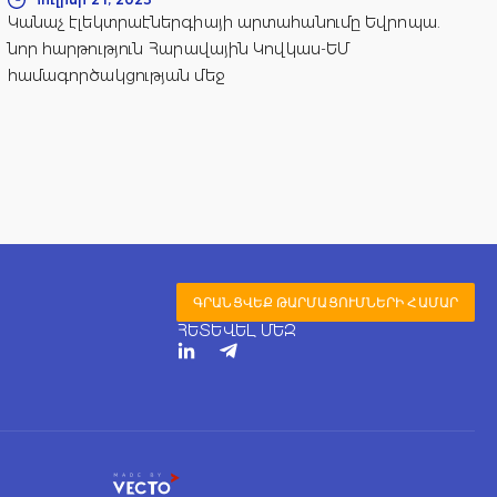
Կանաչ էլեկտրաէներգիայի արտահանումը Եվրոպա.
նոր հարթություն Հարավային Կովկաս-ԵՄ
համագործակցության մեջ
ԳՐԱՆՑՎԵՔ ԹԱՐՄԱՑՈՒՄՆԵՐԻ ՀԱՄԱՐ
ՀԵՏԵՎԵԼ ՄԵԶ
T
e
l
e
g
r
a
m