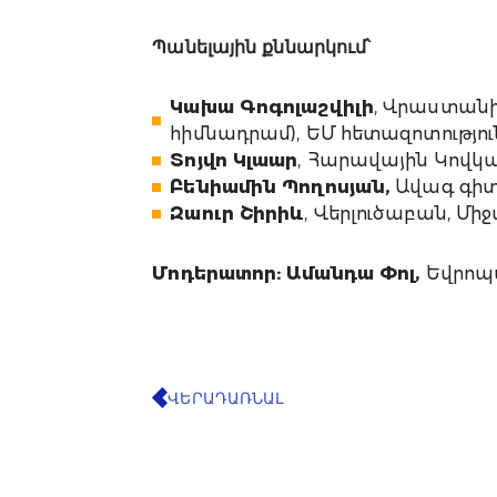
Պանելային քննարկում՝
Կախա Գոգոլաշվիլի
, Վրաստանի
հիմնադրամ), ԵՄ հետազոտությու
Տոյվո Կլաար
, Հարավային Կովկ
Բենիամին Պողոսյան,
Ավագ գիտ
Զաուր Շիրիև
, Վերլուծաբան, Մ
Մոդերատոր: Ամանդա Փոլ,
Եվրոպ
ՎԵՐԱԴԱՌՆԱԼ