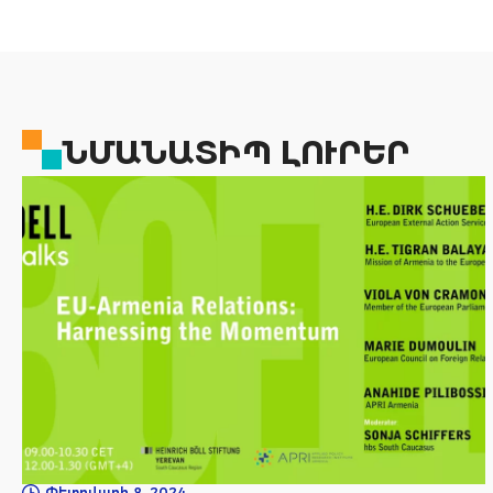
ՆՄԱՆԱՏԻՊ ԼՈՒՐԵՐ
Փետրվարի 8, 2024