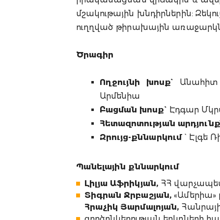
մշակութային խնդիրներին: Զեկ
ուղղված թիրախային առաջարկն
Ծրագիր
Ողջույնի խոսք`
Անահիտ
Արմենիա
Բացման խոսք`
Էդգար Մկր
Հետազոտության արդյունք
Զրույց-քննարկում
` Էլգե 
Պանելային քննարկում
Լիլյա Աֆրիկյան,
ՀՀ վարչապե
Տիգրան Ջրբաշյան,
«Ամերիա»
Հրաչիկ Յարմալոյան,
Հանրայի
գործընկերության երկրների հ