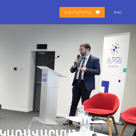
ՆՎԻՐԱԲԵՐԵԼ
ENG
 ԿԱՌԱՎԱՐՄԱՆ