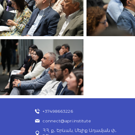
+37498663226
connect@apri.institute
ՀՀ, ք․ Երևան, Մելիք Ադամյան փ․