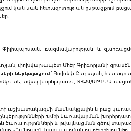
ույցում կան նաև հետազոտության ընթացքում բաց
եր։
 Փիլիպպոսյան, ռազմավարության և զարգաց
տչյան, փոխվարչապետ Մհեր Գրիգորյանի գրասե
ների ներկայացում
՝ Հովսեփ Բաբայան, հետազոտ
Ռիմկուտե, ավագ
խորհրդատու, ՏՀԶԿ/ՍԻԳՄԱ (առցա
տի աշխատակազմի մասնակցային և բաց կառավա
 ընկերությունների խմբի կառավարման խորհրդա
ն ծառայությունների և թվայնացման գծով տարա
ամար, «Հանրային կառավարման բարեփոխումներ Ար