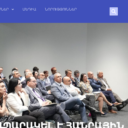
ՄՆԵՐ
ՄԵԴԻԱ
ՆՈՐՈՒԹՅՈՒՆՆԵՐ
Search
ԱՊԱՐԱԿԵԼ Է ՀԱՆՐԱՅԻՆ